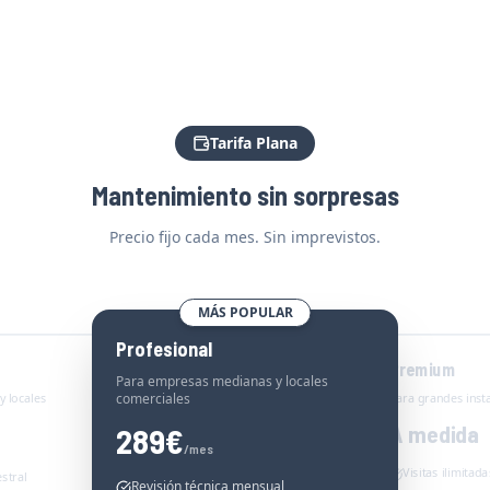
Tarifa Plana
Mantenimiento sin sorpresas
Precio fijo cada mes. Sin imprevistos.
MÁS POPULAR
Profesional
Premium
Para empresas medianas y locales
comerciales
y locales
Para grandes inst
A medida
289
€
/mes
Visitas ilimitada
estral
Revisión técnica mensual