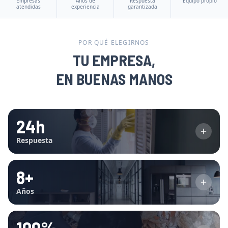
Empresas
Años de
Respuesta
Equipo propio
atendidas
experiencia
garantizada
POR QUÉ ELEGIRNOS
TU EMPRESA,
EN BUENAS MANOS
24h
Respuesta
8+
Años
100%