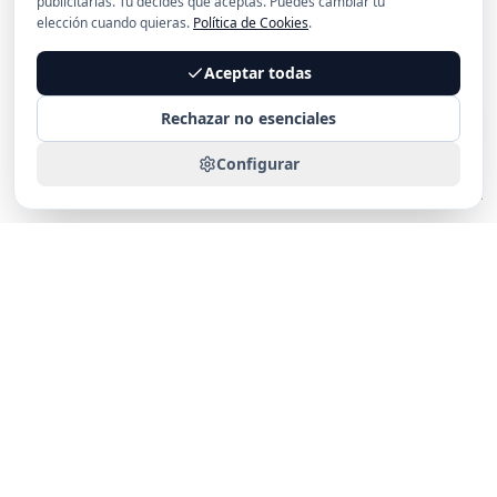
publicitarias. Tú decides qué aceptas. Puedes cambiar tu
elección cuando quieras.
Política de Cookies
.
Aceptar todas
Rechazar no esenciales
Configurar
SIN COMPROMISO
Pídenos presupuesto
SERVICIOS
INFORMACIÓN