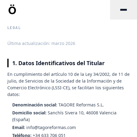
Inicio
Reforma de Baños
Reforma de Cocinas
Reformas para
LEGAL
Última actualización: marzo 2026
1. Datos Identificativos del Titular
En cumplimiento del artículo 10 de la Ley 34/2002, de 11 de
julio, de Servicios de la Sociedad de la Información y de
Comercio Electrónico (LSSI-CE), se facilitan los siguientes
datos:
Denominación social:
TAGORE Reformas S.L.
Domicilio social:
Sanchís Sivera 10, 46008 Valencia
(España)
Email:
info@tagoreformas.com
Teléfono:
+34 633 706 051