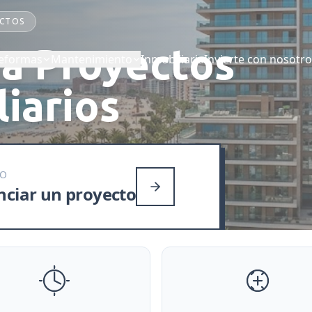
 Comunidades
Mantenimiento para Empresas
Reformas para
ECTOS
ia Proyectos
eformas
Mantenimiento
Inmobiliaria
Invierte con nosotr
liarios
SO
nciar un proyecto